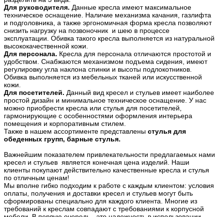
Для руководителя.
Данные кресла имеют максимальное
техническое оснащение. Наличие механизма качания, газлифта
и подголовника, а также эргономичная форма кресла позволяют
снизить нагрузку на позвоночник и шею в процессе
эксплуатации. Обивка такого кресла выполняется из натуральной
высококачественной кожи.
Для персонала.
Кресла для персонала отличаются простотой и
удобством. Снабжаются механизмом подъема сидения, имеют
регулировку угла наклона спинки и высоты подлокотников.
Обивка выполняется из мебельных тканей или искусственной
кожи.
Для посетителей.
Данный вид кресел и стульев имеет наиболее
простой дизайн и минимальное техническое оснащение. У нас
можно приобрести кресла или стулья для посетителей,
гармонирующие с особенностями оформления интерьера
помещения и корпоративным стилем.
Также в нашем ассортименте представлены
стулья для
обеденных групп, барные стулья.
Важнейшим показателем привлекательности предлагаемых нами
кресел и стульев является конечная цена изделий. Наши
клиенты покупают действительно качественные кресла и стулья
по отличным ценам!
Мы вполне гибко подходим к работе с каждым клиентом: условия
оплаты, получения и доставки кресел и стульев могут быть
сформированы специально для каждого клиента. Многие из
требований к креслам совпадают с требованиями к корпусной
мебели. В первую очередь - это надежность в использовании,