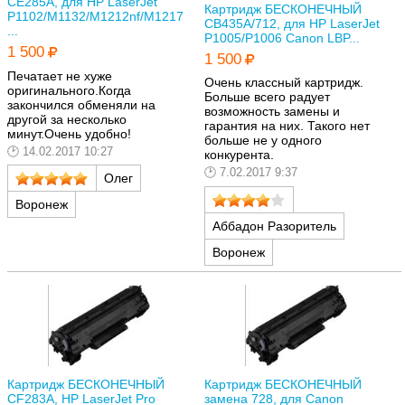
CE285A, для HP LaserJet
Картридж БЕСКОНЕЧНЫЙ
P1102/M1132/M1212nf/M1217
CB435A/712, для HP LaserJet
...
P1005/P1006 Canon LBP...
1 500
1 500
Печатает не хуже
Очень классный картридж.
оригинального.Когда
Больше всего радует
закончился обменяли на
возможность замены и
другой за несколько
гарантия на них. Такого нет
минут.Очень удобно!
больше не у одного
14.02.2017 10:27
конкурента.
7.02.2017 9:37
Олег
Воронеж
Аббадон Разоритель
Воронеж
Картридж БЕСКОНЕЧНЫЙ
Картридж БЕСКОНЕЧНЫЙ
CF283A, HP LaserJet Pro
замена 728, для Canon