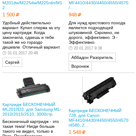
M201dw/M225dw/M225rdn/M1
MF4410/4430/4450/4550/4570
2...
/...
1 500
948
Удобный действительно
Для нужд крестового похода
вариант. Купил сперва за эту
является подходящей
цену картридж. Когда
штуковиной. Скромно, не
закончила, сдаешь и тебе
дорого, эффективно. Э -
такой же но гораздо
Эффективно.
дешевле. Отличный вариант.
20.01.2017 9:38
31.01.2017 20:48
Аббадон Разоритель
Сергей
Воронеж
Картридж БЕСКОНЕЧНЫЙ
ML2010D3, для Samsung ML-
Картридж БЕСКОНЕЧНЫЙ
2010/2015/2510, 3000стр
728, для Canon
MF4410/4430/4450/4550/4570
Бесконечный картридж - это
/4580, 2...
такая тема! Нигде больше
такого не видел, только в
1 548