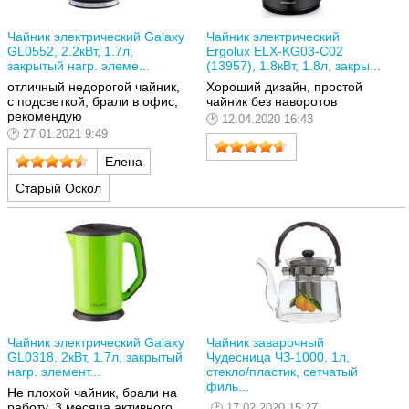
Чайник электрический Galaxy
Чайник электрический
GL0552, 2.2кВт, 1.7л,
Ergolux ELX-KG03-C02
закрытый нагр. элеме...
(13957), 1.8кВт, 1.8л, закры...
отличный недорогой чайник,
Хороший дизайн, простой
с подсветкой, брали в офис,
чайник без наворотов
рекомендую
12.04.2020 16:43
27.01.2021 9:49
Елена
Старый Оскол
Чайник электрический Galaxy
Чайник заварочный
GL0318, 2кВт, 1.7л, закрытый
Чудесница ЧЗ-1000, 1л,
нагр. элемент...
стекло/пластик, сетчатый
филь...
Не плохой чайник, брали на
работу, 3 месяца активного
17.02.2020 15:27