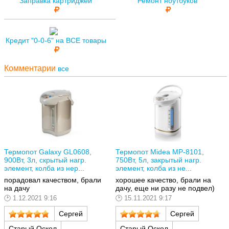
Заправка картриджей
Ремонт ноутбуков
Кредит "0-0-6" на ВСЕ товары
Комментарии
все
Термопот Galaxy GL0608,
Термопот Midea MP-8101,
900Вт, 3л, скрытый нагр.
750Вт, 5л, закрытый нагр.
элемент, колба из нер...
элемент, колба из не...
порадовал качеством, брали
хорошее качество, брали на
на дачу
дачу, еще ни разу не подвел)
1.12.2021 9:16
15.11.2021 9:17
Сергей
Сергей
Старый Оскол
Старый Оскол