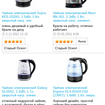
Чайник электрический Supra
Чайник электрический Beon
KES-2020G, 1.5кВт, 1.8л,
BN-301, 2.2кВт, 1.8л,
закрытый нагр. эле...
закрытый нагр. элемент...
очень дешевый и удобный,
Брала на работу, отлично
брали на дачу
работает.
2.11.2021 12:10
23.05.2021 9:09
Анна
Старый Оскол
Старый Оскол
Чайник электрический Galaxy
Чайник электрический
GL0552, 2.2кВт, 1.7л,
Ergolux ELX-KG03-C02
закрытый нагр. элеме...
(13957), 1.8кВт, 1.8л, закры...
отличный недорогой чайник,
Хороший дизайн, простой
с подсветкой, брали в офис,
чайник без наворотов