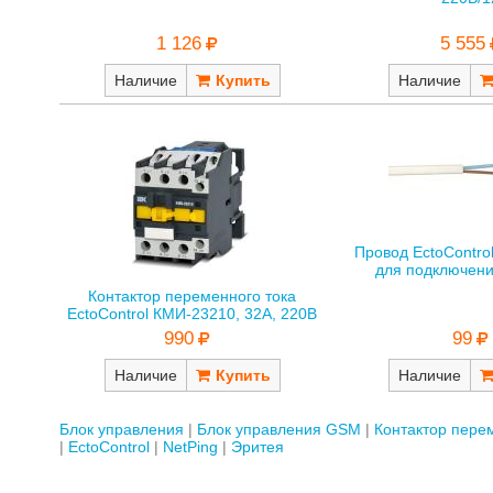
1 126
5 555
Наличие
Наличие
Провод EctoContro
для подключени
Контактор переменного тока
EctoControl КМИ-23210, 32А, 220В
990
99
Наличие
Наличие
Блок управления
Блок управления GSM
Контактор пере
EctoControl
NetPing
Эритея