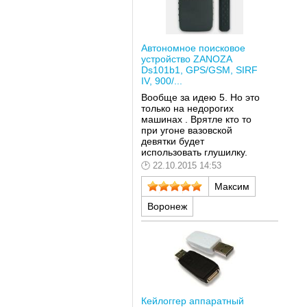
Автономное поисковое
устройство ZANOZA
Ds101b1, GPS/GSM, SIRF
IV, 900/...
Вообще за идею 5. Но это
только на недорогих
машинах . Врятле кто то
при угоне вазовской
девятки будет
использовать глушилку.
22.10.2015 14:53
Максим
Воронеж
Кейлоггер аппаратный