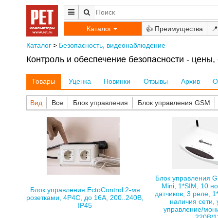
Каталог
👍
📍
Каталог
>
Безопасность, видеонаблюдение
Контроль и обеспечение безопасности - цены,
Товары
Уценка
Новинки
Отзывы
Архив
О
Вид
Все
Блок управления
Блок управления GSM
Блок управления G
Mini, 1*SIM, 10 н
Блок управления EctoControl 2-мя
датчиков, 3 реле, 
розетками, 4P4C, до 16А, 200..240В,
наличия сети,
IP45
управление/мони
220В/1