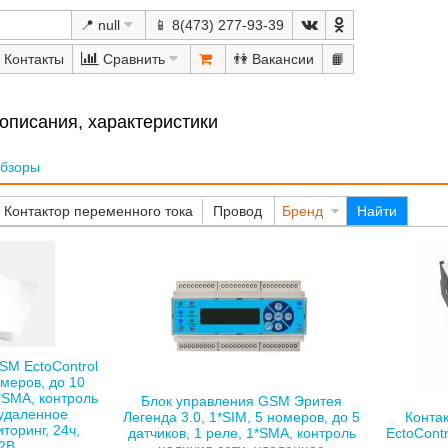
📍 null
📱 8(473) 277-93-39
Сравнить
👫
📙
 описания, характеристики
бзоры
Контактор переменного тока
Провод
Бренд
Найти
SM EctoControl
омеров, до 10
1*SMA, контроль
Блок управления GSM Эритея
 удаленное
Легенда 3.0, 1*SIM, 5 номеров, до 5
Конта
торинг, 24ч,
датчиков, 1 реле, 1*SMA, контроль
EctoCont
2В