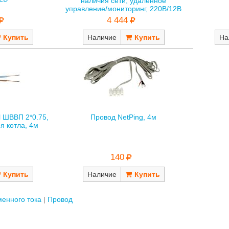
наличия сети, удаленное
управление/мониторинг, 220В/12В
4 444
Наличие
На
l ШВВП 2*0.75,
Провод NetPing, 4м
я котла, 4м
140
Наличие
менного тока
Провод