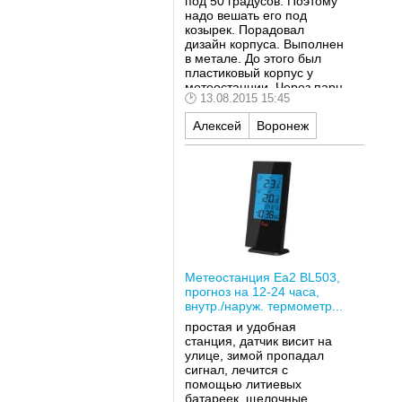
под 50 градусов. Поэтому
надо вешать его под
козырек. Порадовал
дизайн корпуса. Выполнен
в метале. До этого был
пластиковый корпус у
метеостанции. Через парц
13.08.2015 15:45
месяцев пластик весь
поцарапан и вид уже не
Алексей
Воронеж
ахти. А тут даже спустя год
- как новенький. По
прогнозу конечно не очень
точно показывает, ну тут и
понятно. Связи же со
спутником нет никакой. Но
очень часто показывал
правильно.
Метеостанция Ea2 BL503,
прогноз на 12-24 часа,
внутр./наруж. термометр...
простая и удобная
станция, датчик висит на
улице, зимой пропадал
сигнал, лечится с
помощью литиевых
батареек, щелочные