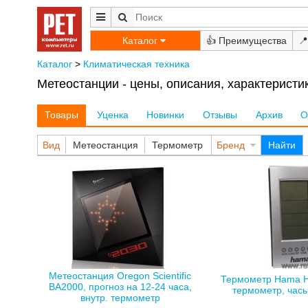
Каталог
👍
📍
Каталог
>
Климатическая техника
Метеостанции - цены, описания, характеристи
Товары
Уценка
Новинки
Отзывы
Архив
О
Вид
Метеостанция
Термометр
Бренд
Найти
Метеостанция Oregon Scientific
Термометр Hama H-
BA2000, прогноз на 12-24 часа,
термометр, часы
внутр. термометр