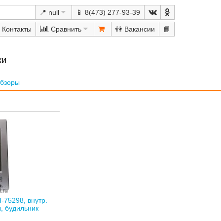
📍 null
📱 8(473) 277-93-39
Сравнить
👫
📙
ки
бзоры
75298, внутр.
, будильник