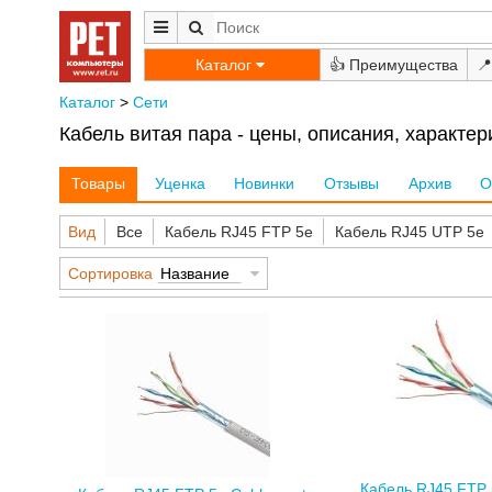
Каталог
👍
📍
Каталог
>
Сети
Кабель витая пара - цены, описания, характер
Товары
Уценка
Новинки
Отзывы
Архив
О
Вид
Все
Кабель RJ45 FTP 5е
Кабель RJ45 UTP 5е
Сортировка
Название
Кабель RJ45 FTP 