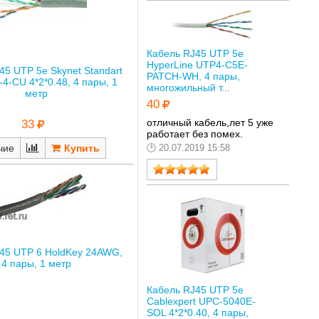
Кабель RJ45 UTP 5е
HyperLine UTP4-C5E-
45 UTP 5е Skynet Standart
PATCH-WH, 4 пары,
4-CU 4*2*0.48, 4 пары, 1
многожильный т...
метр
40
отличный кабель,лет 5 уже
33
работает без помех.
чие
20.07.2019 15:58
45 UTP 6 HoldKey 24AWG,
4 пары, 1 метр
Кабель RJ45 UTP 5е
Cablexpert UPC-5040E-
SOL 4*2*0.40, 4 пары,