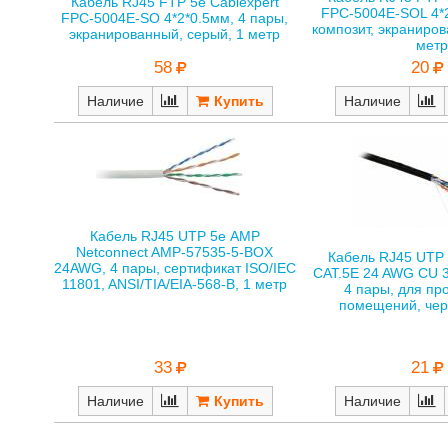
Кабель RJ45 FTP 5е Cablexpert
FPC-5004E-SOL 4*2
FPC-5004E-SO 4*2*0.5мм, 4 пары,
композит, экраниров
экранированный, серый, 1 метр
мет
58
20
Наличие
Наличие
Кабель RJ45 UTP 5е AMP
Netconnect AMP-57535-5-BOX
Кабель RJ45 UTP 
24AWG, 4 пары, сертификат ISO/IEC
CAT.5E 24 AWG CU 3
11801, ANSI/TIA/EIA-568-B, 1 метр
4 пары, для пр
помещений, чер
21
33
Наличие
Наличие