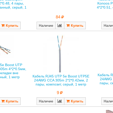
*0.48, 4 пары,
Konoos 
анный, серый, 1
4*2*0.51,
р
84
Наличие
Нали
5е Boost UTP
05m 4*2*0.5мм,
окладки вне
Кабель R
Кабель RJ45 UTP 5е Boost UTP5E
ный, 1 метр
24AWG 
24AWG CCA 305m 2*2*0.42мм, 2
пары, с
пары, композит, серый, 1 метр
9
Наличие
Нали