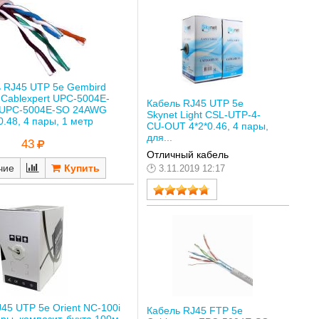
 RJ45 UTP 5е Gembird
 Cablexpert UPC-5004E-
Кабель RJ45 UTP 5е
-UPC-5004E-SO 24AWG
Skynet Light CSL-UTP-4-
0.48, 4 пары, 1 метр
CU-OUT 4*2*0.46, 4 пары,
для...
43
Отличный кабель
чие
3.11.2019 12:17
45 UTP 5е Orient NC-100i
Кабель RJ45 FTP 5е