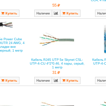
CCA, 4 па
55
Наличие
Нали
5е Power Cube
OUTR 24 AWG, 4
кладки вне
черный, 1 метр
Кабель RJ45 UTP 5е Skynet CSL-
Кабель 
UTP-4-CU 4*2*0.46, 4 пары, серый,
UTP-4-C
1 метр
31
Наличие
Нали