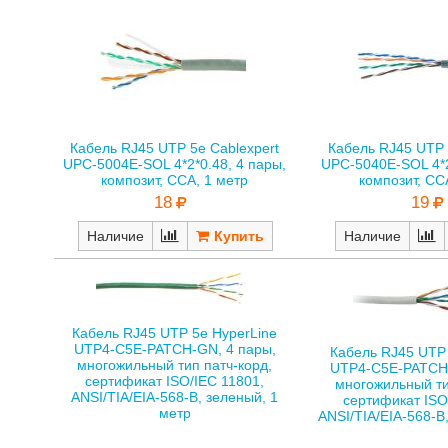
Кабель RJ45 UTP 5е Cablexpert
Кабель RJ45 UTP 
UPC-5004E-SOL 4*2*0.48, 4 пары,
UPC-5040E-SOL 4*2
композит, CCA, 1 метр
композит, CC
18
19
Наличие
Наличие
Кабель RJ45 UTP 5е HyperLine
UTP4-C5E-PATCH-GN, 4 пары,
Кабель RJ45 UTP 
многожильный тип патч-корд,
UTP4-C5E-PATCH
сертификат ISO/IEC 11801,
многожильный ти
ANSI/TIA/EIA-568-B, зеленый, 1
сертификат ISO
метр
ANSI/TIA/EIA-568-B