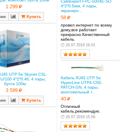
ры, композит, бухта 100м
Cablexpert FPC-5004E-SO
4*2*0.5мм, 4 пары,
1 299
экраниро...
чие
58
провел интернет по всему
дому,все работает
прекрасно.Качественный
кабель.
20.07.2019 16:01
RJ45 UTP 5е Skynet CSL-
Кабель RJ45 UTP 5е
U/100 4*2*0.46, 4 пары,
HyperLine UTP4-C5E-
бухта 100м
PATCH-GN, 4 пары,
3 599
многожильный т...
40
чие
Отличный
кабель,рекомендую.
20.07.2019 15:59