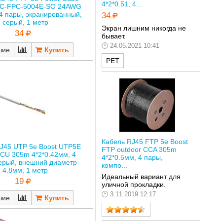
4*2*0.51, 4...
PC-FPC-5004E-SO 24AWG
 4 пары, экранированный,
34
серый, 1 метр
Экран лишним никогда не
34
бывает.
24.05.2021 10:41
чие
РЕТ
Кабель RJ45 FTP 5е Boost
J45 UTP 5е Boost UTP5E
FTP outdoor CCA 305m
CU 305m 4*2*0.42мм, 4
4*2*0.5мм, 4 пары,
ерый, внешний диаметр
компо...
4.8мм, 1 метр
Идеальный вариант для
19
уличной прокладки.
3.11.2019 12:17
чие