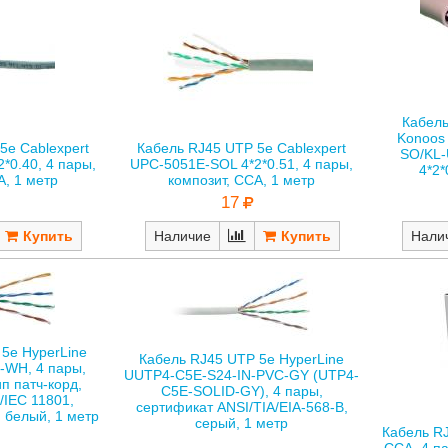
Кабель
Konoos
5е Cablexpert
Кабель RJ45 UTP 5е Cablexpert
SO/KL
*0.40, 4 пары,
UPC-5051E-SOL 4*2*0.51, 4 пары,
4*2*
A, 1 метр
композит, CCA, 1 метр
17
Наличие
Нали
5е HyperLine
Кабель RJ45 UTP 5е HyperLine
-WH, 4 пары,
UUTP4-C5E-S24-IN-PVC-GY (UTP4-
п патч-корд,
C5E-SOLID-GY), 4 пары,
/IEC 11801,
сертификат ANSI/TIA/EIA-568-B,
, белый, 1 метр
серый, 1 метр
Кабель RJ