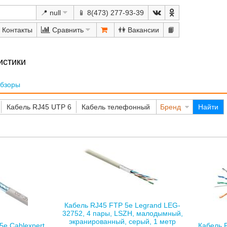
📍 null
📱 8(473) 277-93-39
Сравнить
👫
📙
истики
бзоры
Кабель RJ45 UTP 6
Кабель телефонный
Бренд
Найти
Кабель RJ45 FTP 5е Legrand LEG-
32752, 4 пары, LSZH, малодымный,
экранированный, серый, 1 метр
5е Cablexpert
Кабель 