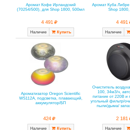
Аромат Кофе Ирландский
Аромат Куба Либре 
(70254/500), для Shop 1800, 500мл
Shop 1800,
4 491
4 491
Наличие
Наличие
Очиститель воздуха
100, 34м3/ч, ав
Ароматизатор Oregon Scientific
питание от 220В и 
WS112A, подсветка, плавающий,
угольный фильтр/очи
аккумулятор/БП
пыли/дыма/ запа
424
2 181
Наличие
Наличие