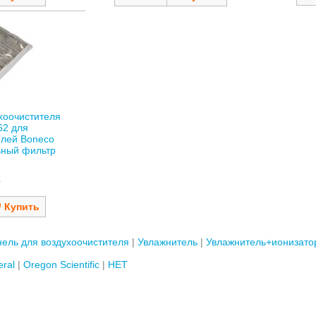
хоочистителя
62 для
елей Boneco
ьный фильтр
ель для воздухоочистителя
Увлажнитель
Увлажнитель+ионизато
ral
Oregon Scientific
НЕТ