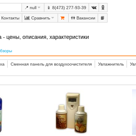
📍 null
📱 8(473) 277-93-39
Сравнить
👫
📙
 - цены, описания, характеристики
бзоры
уха
Сменная панель для воздухоочистителя
Увлажнитель
Ув