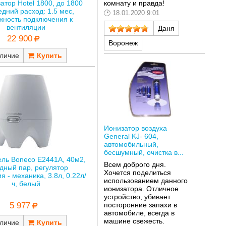
атор Hotel 1800, до 1800
комнату и правда!
едний расход: 1.5 мес,
18.01.2020 9:01
жность подключения к
вентиляции
Даня
22 900
Воронеж
личие
Ионизатор воздуха
General KJ- 604,
автомобильный,
бесшумный, очистка в...
ль Boneco E2441A, 40м2,
Всем доброго дня.
дный пар, регулятор
Хочется поделиться
я - механика, 3.8л, 0.22л/
использованием данного
ч, белый
ионизатора. Отличное
устройство, убивает
посторонние запахи в
5 977
автомобиле, всегда в
машине свежесть.
личие