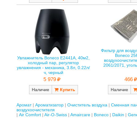
Фильтр для возду
Boneco 25
Увлажнитель Boneco E2441A, 40м2,
воздухоочистит
холодный пар, регулятор
2061/2071, угол
увлажнения - механика, 3.8л, 0.22л/
ч, черный
466
5 979
Наличие
Наличие
Аромат
Ароматизатор
Очиститель воздуха
Сменная пан
воздухоочистителя
Air Comfort
Air-O-Swiss
Amaircare
Boneco
Daikin
Gene