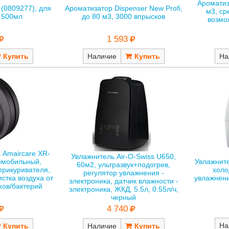
Ароматиз
(0809277), для
Ароматизатор Dispenser New Profi,
м3, ср
 500мл
до 80 м3, 3000 впрысков
возмо
1 593
Наличие
На
 Amaircare XR-
Увлажнитель Air-O-Swiss U650,
томобильный,
Увлажните
60м2, ультразвук+подогрев,
прикуривателя,
холо
регулятор увлажнения -
стка воздуха от
увлажнени
электроника, датчик влажности -
хов/бактерий
электроника, ЖКД, 5.5л, 0.55л/ч,
черный
4 740
На
Наличие