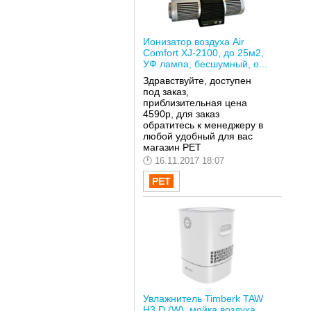
Ионизатор воздуха Air
Comfort XJ-2100, до 25м2,
УФ лампа, бесшумный, о...
Здравствуйте, доступен
под заказ,
приблизительная цена
4590р, для заказ
обратитесь к менеджеру в
любой удобный для вас
магазин РЕТ
16.11.2017 18:07
Увлажнитель Timberk TAW
H3 D (W), мойка воздуха,