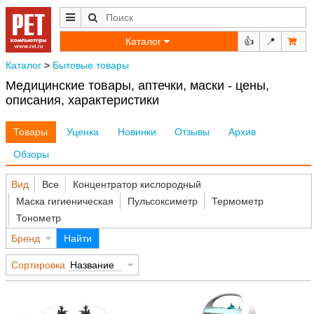
Каталог
👍
📍
Каталог
>
Бытовые товары
Медицинские товары, аптечки, маски - цены,
описания, характеристики
Товары
Уценка
Новинки
Отзывы
Архив
Обзоры
Вид
Все
Концентратор кислородный
Маска гигиеническая
Пульсоксиметр
Термометр
Тонометр
Бренд
Найти
Сортировка
Название