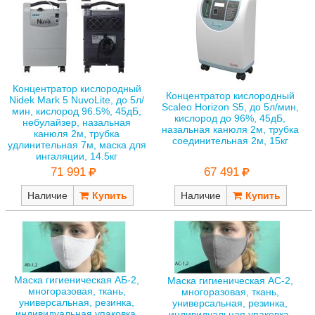
Концентратор кислородный
Концентратор кислородный
Nidek Mark 5 NuvoLite, до 5л/
Scaleo Horizon S5, до 5л/мин,
мин, кислород 96.5%, 45дБ,
кислород до 96%, 45дБ,
небулайзер, назальная
назальная канюля 2м, трубка
канюля 2м, трубка
соединительная 2м, 15кг
удлинительная 7м, маска для
ингаляции, 14.5кг
67 491
71 991
Наличие
Наличие
Маска гигиеническая АБ-2,
Маска гигиеническая АС-2,
многоразовая, ткань,
многоразовая, ткань,
универсальная, резинка,
универсальная, резинка,
индивидуальная упаковка,
индивидуальная упаковка,