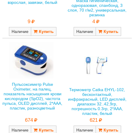
Маска гигиеническая,
взрослая, завязки, белый
одноразовая, спанбонд, 3
слоя, 70 г/м2, универсальная,
резинка
9
4
Наличие
Наличие
Пульсоксиметр Pulse
Oximeter, на палец,
Термометр Catka EHYL-102,
показатель насыщения крови
бесконтактный,
кислородом (SpO2), частота
инфракрасный, LED дисплей,
пульса, OLED дисплей, 2*AAA,
диапазон 32..42,9гр,
пластик, разноцветный
погрешность 0.3гр, 2*AAA,
пластик, белый
674
621
Наличие
Наличие