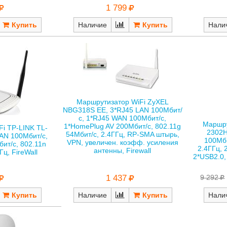
1 799
Наличие
Нали
Маршрутизатор WiFi ZyXEL
NBG318S EE, 3*RJ45 LAN 100Мбит/
с, 1*RJ45 WAN 100Мбит/с,
Маршру
1*HomePlug AV 200Мбит/с, 802.11g
i TP-LINK TL-
2302
54Мбит/с, 2.4ГГц, RP-SMA штырь,
AN 100Мбит/с,
100Мби
VPN, увеличен. коэфф. усиления
ит/с, 802.11n
2.4ГГц, 
антенны, Firewall
Гц, FireWall
2*USB2.0,
1 437
9 292
Наличие
Нали