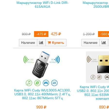
Маршрутизатор WiFi D-Link DIR-
Маршрутизатор 
615A/A1A
2500U/B
425
900
-475
1 200
-560
Наличие
Наличие
Карта WiFi Cudy 
Карта WiFi Cudy WU1300S AC1300,
USB2.0, 802.11n 20
USB3.0, 802.11n 400Мбит/с 2.4ГГц,
802.11ac 633Мб
802.11ac 867Мбит/с 5ГГц
компакт
999
890