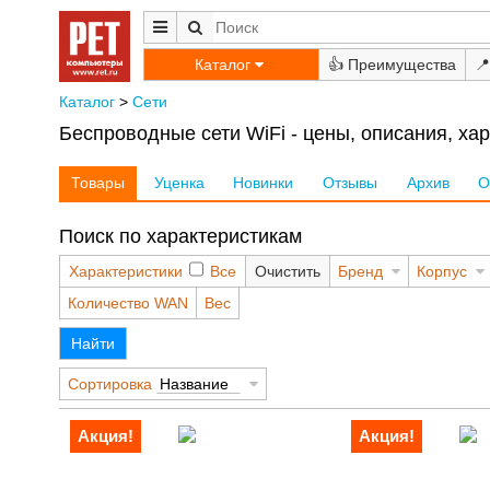
Каталог
👍
📍
Каталог
>
Сети
Беспроводные сети WiFi - цены, описания, ха
Товары
Уценка
Новинки
Отзывы
Архив
О
Поиск по характеристикам
Характеристики
Все
Очистить
Бренд
Корпус
Количество WAN
Вес
Найти
Сортировка
Название