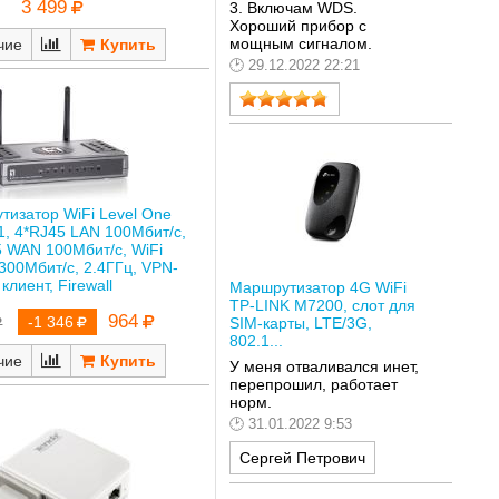
3 499
3. Включам WDS.
Хороший прибор с
мощным сигналом.
чие
29.12.2022 22:21
тизатор WiFi Level One
, 4*RJ45 LAN 100Мбит/с,
5 WAN 100Мбит/с, WiFi
300Мбит/с, 2.4ГГц, VPN-
клиент, Firewall
Маршрутизатор 4G WiFi
TP-LINK M7200, слот для
964
-1 346
SIM-карты, LTE/3G,
802.1...
чие
У меня отваливался инет,
перепрошил, работает
норм.
31.01.2022 9:53
Сергей Петрович