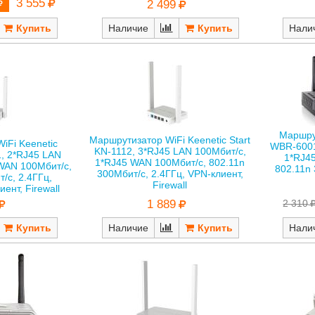
3 555
2 499
Наличие
Нали
Маршру
Маршрутизатор WiFi Keenetic Start
iFi Keenetic
WBR-6001
KN-1112, 3*RJ45 LAN 100Мбит/с,
, 2*RJ45 LAN
1*RJ4
1*RJ45 WAN 100Мбит/с, 802.11n
WAN 100Мбит/с,
802.11n 
300Мбит/с, 2.4ГГц, VPN-клиент,
/с, 2.4ГГц,
Firewall
ент, Firewall
2 310
1 889
Нали
Наличие