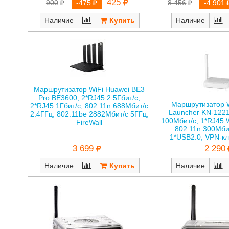
425
900
-475
8 456
-4 901
Наличие
Наличие
Маршрутизатор WiFi Huawei BE3
Pro BE3600, 2*RJ45 2.5Гбит/с,
Маршрутизатор W
2*RJ45 1Гбит/с, 802.11n 688Мбит/с
Launcher KN-1221
2.4ГГц, 802.11be 2882Мбит/с 5ГГц,
100Мбит/с, 1*RJ45 
FireWall
802.11n 300Мбит
1*USB2.0, VPN-кли
3 699
2 290
Наличие
Наличие