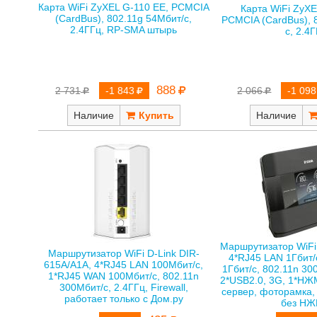
Карта WiFi ZyXEL G-110 EE, PCMCIA
Карта WiFi ZyXE
(CardBus), 802.11g 54Мбит/с,
PCMCIA (CardBus), 
2.4ГГц, RP-SMA штырь
с, 2.4
888
2 066
-1 098
2 731
-1 843
Наличие
Наличие
Маршрутизатор WiFi 
Маршрутизатор WiFi D-Link DIR-
4*RJ45 LAN 1Гбит/
615A/A1A, 4*RJ45 LAN 100Мбит/с,
1Гбит/с, 802.11n 30
1*RJ45 WAN 100Мбит/с, 802.11n
2*USB2.0, 3G, 1*НЖ
300Мбит/с, 2.4ГГц, Firewall,
сервер, фоторамка, 
работает только с Дом.ру
без Н