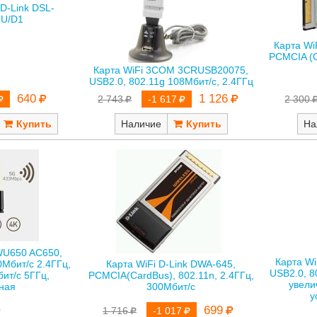
D-Link DSL-
RU/D1
Карта W
PCMCIA (C
Карта WiFi 3COM 3CRUSB20075,
USB2.0, 802.11g 108Мбит/с, 2.4ГГц
640
1 126
2 300
2 743
-1 617
На
Наличие
WU650 AC650,
Карта Wi
Карта WiFi D-Link DWA-645,
0Мбит/с 2.4ГГц,
USB2.0, 8
PCMCIA(CardBus), 802.11n, 2.4ГГц,
ит/с 5ГГц,
увел
300Мбит/с
ная
у
699
1 716
-1 017