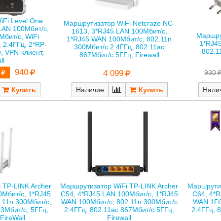
Fi Level One
Маршрутизатор WiFi Netcraze NC-
LAN 100Мбит/с,
1613, 3*RJ45 LAN 100Мбит/с,
Маршру
бит/с, WiFi
1*RJ45 WAN 100Мбит/с, 802.11n
1*RJ4
 2.4ГГц, 2*RP-
300Мбит/с 2.4ГГц, 802.11ac
802.1
 VPN-клиент,
867Мбит/с 5ГГц, Firewall
ll
940
930
4 099
Нали
Наличие
 TP-LINK Archer
Маршрутизатор WiFi TP-LINK Archer
Маршрутиз
0Мбит/с, 1*RJ45
C54, 4*RJ45 LAN 100Мбит/с, 1*RJ45
C64, 4*R
.11n 300Мбит/с,
WAN 100Мбит/с, 802.11n 300Мбит/с
WAN 1Гб
33Мбит/с, 5ГГц,
2.4ГГц, 802.11ac 867Мбит/с 5ГГц,
2.4ГГц, 
FireWall
Firewall