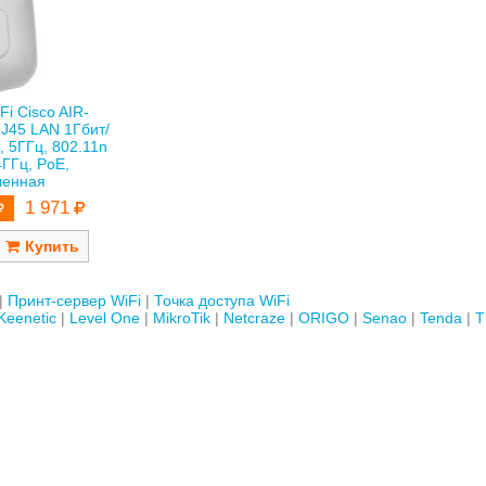
Fi Cisco AIR-
J45 LAN 1Гбит/
, 5ГГц, 802.11n
4ГГц, PoE,
ленная
1 971
Принт-сервер WiFi
Точка доступа WiFi
Keenetic
Level One
MikroTik
Netcraze
ORIGO
Senao
Tenda
T