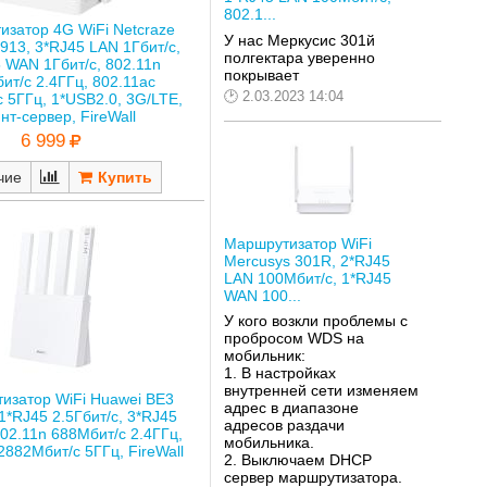
802.1...
изатор 4G WiFi Netcraze
У нас Меркусис 301й
913, 3*RJ45 LAN 1Гбит/с,
полгектара уверенно
 WAN 1Гбит/с, 802.11n
покрывает
ит/с 2.4ГГц, 802.11ac
2.03.2023 14:04
 5ГГц, 1*USB2.0, 3G/LTE,
нт-сервер, FireWall
6 999
чие
Маршрутизатор WiFi
Mercusys 301R, 2*RJ45
LAN 100Мбит/с, 1*RJ45
WAN 100...
У кого возкли проблемы с
пробросом WDS на
мобильник:
1. В настройках
внутренней сети изменяем
изатор WiFi Huawei BE3
адрес в диапазоне
1*RJ45 2.5Гбит/с, 3*RJ45
адресов раздачи
802.11n 688Мбит/с 2.4ГГц,
мобильника.
2882Мбит/с 5ГГц, FireWall
2. Выключаем DHCP
сервер маршрутизатора.