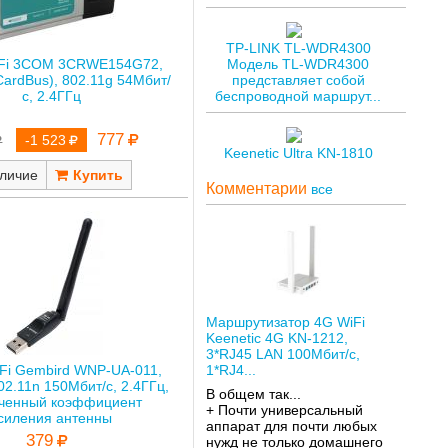
TP-LINK TL-WDR4300
iFi 3COM 3CRWE154G72,
Модель TL-WDR4300
ardBus), 802.11g 54Мбит/
представляет собой
с, 2.4ГГц
беспроводной маршрут...
777
-1 523
Keenetic Ultra KN-1810
личие
Комментарии
все
Маршрутизатор 4G WiFi
Keenetic 4G KN-1212,
3*RJ45 LAN 100Мбит/с,
1*RJ4...
Fi Gembird WNP-UA-011,
02.11n 150Мбит/с, 2.4ГГц,
В общем так...
иченный коэффициент
+ Почти универсальный
силения антенны
аппарат для почти любых
379
нужд не только домашнего