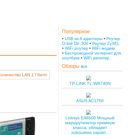
Популярное
USB wi-fi адаптеры
Роутер
D-link Dir-300
Роутер ZyXEL
WiFi роутер
WiFi модем
Беспроводной интернет для
ноутбука
WiFi репитер
Обзоры
все
Количество LAN 1 Гбит/с
TP-LINK TL-WR740N
ASUS AC1750
Linksys EA6500 Мощный
маршрутизатор премиум
класса, обладает
хорошими характ...