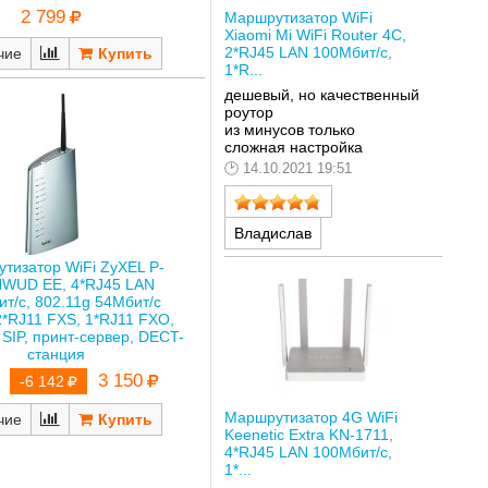
2 799
Маршрутизатор WiFi
Xiaomi Mi WiFi Router 4C,
2*RJ45 LAN 100Мбит/с,
чие
1*R...
дешевый, но качественный
роутор
из минусов только
сложная настройка
14.10.2021 19:51
Владислав
тизатор WiFi ZyXEL P-
HWUD EE, 4*RJ45 LAN
т/с, 802.11g 54Мбит/с
2*RJ11 FXS, 1*RJ11 FXO,
 SIP, принт-сервер, DECT-
станция
3 150
-6 142
Маршрутизатор 4G WiFi
чие
Keenetic Extra KN-1711,
4*RJ45 LAN 100Мбит/с,
1*...