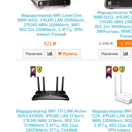
Маршрутизатор Wi
Маршрутизатор WiFi Level One
WBR-6011, 4*RJ45 
WBR-6002, 4*RJ45 LAN 100Мбит/с,
1*RJ45 WAN 100М
1*RJ45 WAN 100Мбит/с, WiFi
802.11n 300Мбит/с,
802.11n 150Мбит/с, 2.4ГГц, VPN-
SMA штырь, MIMO,
клиент, Firewall
Firewa
621
2 295
-1 355
Наличие
Наличие
Маршрутизатор WiFi TP-LINK Archer
Маршрутизатор WiFi
AX53 AX3000, 4*RJ45 LAN 1Гбит/с,
C24, 4*RJ45 LAN 10
1*RJ45 WAN 1Гбит/с, 802.11n
WAN 100Мбит/с, 802
574Мбит/с 2.4ГГц, 802.11ax
2.4ГГц, 802.11ac 4
2402Мбит/с 5ГГц, FireWalll
VPN-клиент, 