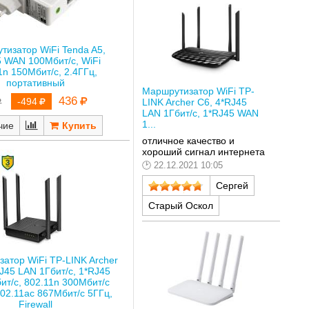
тизатор WiFi Tenda A5,
5 WAN 100Мбит/с, WiFi
1n 150Мбит/с, 2.4ГГц,
портативный
Маршрутизатор WiFi TP-
436
-494
LINK Archer C6, 4*RJ45
LAN 1Гбит/с, 1*RJ45 WAN
1...
чие
отличное качество и
хороший сигнал интернета
22.12.2021 10:05
Сергей
Старый Оскол
атор WiFi TP-LINK Archer
J45 LAN 1Гбит/с, 1*RJ45
ит/с, 802.11n 300Мбит/с
802.11ac 867Мбит/с 5ГГц,
Firewall