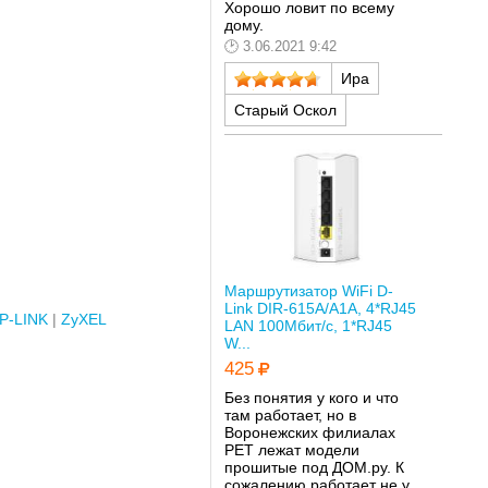
Хорошо ловит по всему
дому.
3.06.2021 9:42
Ира
Старый Оскол
Маршрутизатор WiFi D-
Link DIR-615A/A1A, 4*RJ45
P-LINK
ZyXEL
LAN 100Мбит/с, 1*RJ45
W...
425
Без понятия у кого и что
там работает, но в
Воронежских филиалах
РЕТ лежат модели
прошитые под ДОМ.ру. К
сожалению работает не у