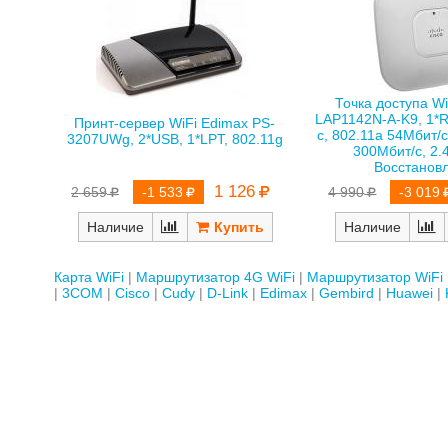
Точка доступа Wi
LAP1142N-A-K9, 1*R
Принт-сервер WiFi Edimax PS-
с, 802.11a 54Мбит/с
3207UWg, 2*USB, 1*LPT, 802.11g
300Мбит/с, 2.
Восстанов
1 126
2 659
-1 533
4 990
-3 019
Наличие
Наличие
Карта WiFi
Маршрутизатор 4G WiFi
Маршрутизатор WiFi
3COM
Cisco
Cudy
D-Link
Edimax
Gembird
Huawei