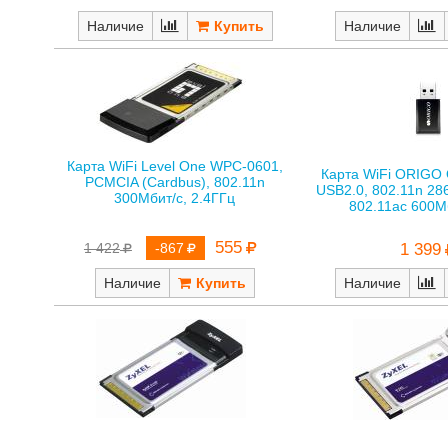
Наличие
Наличие
Карта WiFi Level One WPC-0601,
Карта WiFi ORIGO
PCMCIA (Cardbus), 802.11n
USB2.0, 802.11n 28
300Мбит/с, 2.4ГГц
802.11ac 600М
555
1 399
1 422
-867
Наличие
Наличие