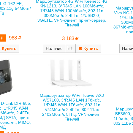
Маршрутизатор 4G WiFi Keenetic 4G
L G-162 EE,
KN-1213, 3*RJ45 LAN 100Мбит/с,
Маршрут
802.11g 54Мбит/
1*RJ45 WAN 100Мбит/с, 802.11n
Viva NC-1
ГГц
300Мбит/с 2.4ГГц, 1*USB2.0,
1*RJ45
3G/LTE, VPN-клиент, принт-сервер,
300Мб
Firewall
867Мбит/с
при
968
3 183
Наличие
Нали
Маршрутизатор WiFi Huawei AX3
WS7100, 3*RJ45 LAN 1Гбит/с,
D-Link DIR-685,
1*RJ45 WAN 1Гбит/с, 802.11n
с, 1*RJ45 WAN
Маршрут
574Мбит/с 2.4ГГц, 802.11ax
0Мбит/с, 2.4ГГц,
BE3600, 
2402Мбит/с 5ГГц, VPN-клиент,
МД SATA, принт-
1Гбит/с, 
Firewall
сенс.кн., MIMO,
802.11be 
ЖМД