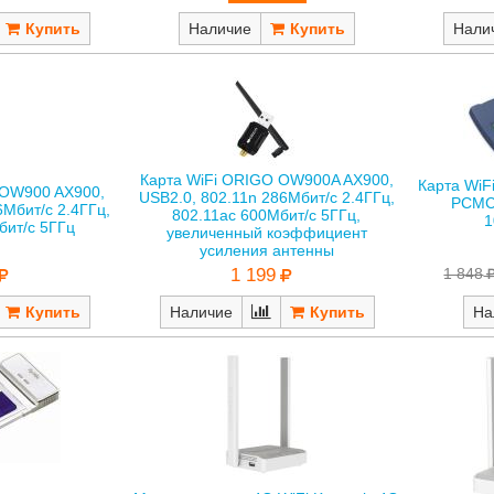
Наличие
Нали
Карта WiFi ORIGO OW900A AX900,
Карта WiF
 OW900 AX900,
USB2.0, 802.11n 286Мбит/с 2.4ГГц,
PCMCI
6Мбит/с 2.4ГГц,
802.11ac 600Мбит/с 5ГГц,
1
бит/с 5ГГц
увеличенный коэффициент
усиления антенны
1 848
1 199
На
Наличие