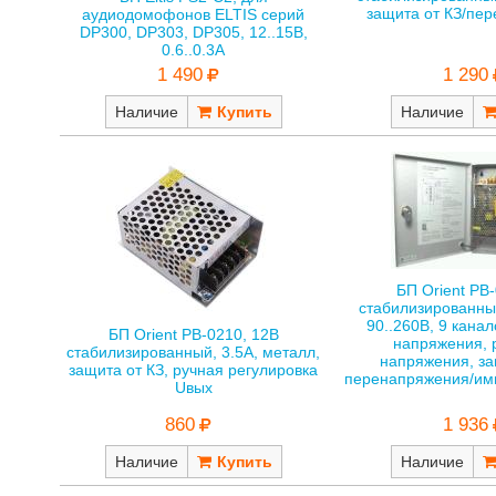
защита от КЗ/пе
аудиодомофонов ELTIS cерий
DP300, DP303, DP305, 12..15В,
0.6..0.3А
1 290
1 490
Наличие
Наличие
БП Orient PB
стабилизированный
90..260В, 9 кана
БП Orient PB-0210, 12В
напряжения, 
стабилизированный, 3.5А, металл,
напряжения, за
защита от КЗ, ручная регулировка
перенапряжения/им
Uвых
860
1 936
Наличие
Наличие