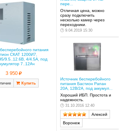
пере...
Отличная цена, можно
сразу подключить
несколько камер через
переходники.
9.04.2019 15:30
 бесперебойного питания
тион СКАТ 1200И7,
95/9.5..12.6В, 4/4.5А, под
кумулятор 7..12Ач
3 950
Источник бесперебойного
личие
питания Бастион Рапан
20А, 12В/2А, под аккумул...
Хороший ИБП. Простота и
надежность.
31.10.2016 12:40
Алексей
Воронеж