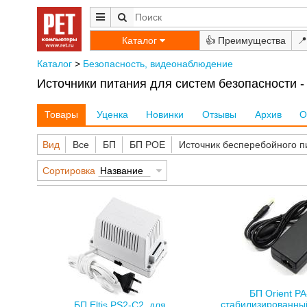
Каталог
👍
📍
Каталог
>
Безопасность, видеонаблюдение
Источники питания для систем безопасности -
Товары
Уценка
Новинки
Отзывы
Архив
О
Вид
Все
БП
БП POE
Источник бесперебойного п
Сортировка
Название
БП Orient PA
стабилизированный
БП Eltis PS2-C2, для