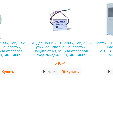
15G, 12В, 1.5А,
БП Давикон ИВЭП-1220G, 12В, 2.5А,
Источник
ие, пластик,
уличное исполнение, пластик,
Бас
ита от пробоя
защита от КЗ, защита от пробоя
12.9..13.
, -40..+40гр
вход-выход 4000В, -40..+40гр
ак
648
Наличие
На