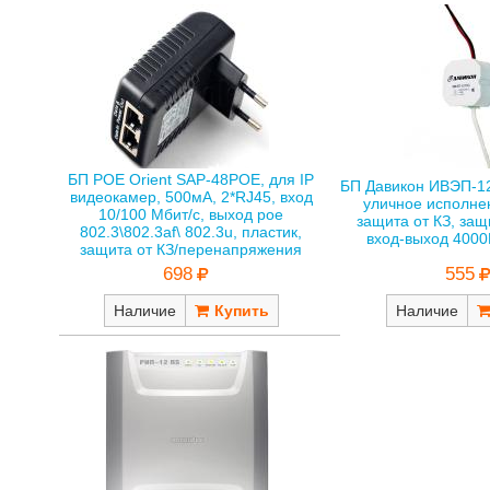
БП POE Orient SAP-48POE, для IP
БП Давикон ИВЭП-12
видеокамер, 500мА, 2*RJ45, вход
уличное исполнен
10/100 Мбит/с, выход poe
защита от КЗ, защ
802.3\802.3af\ 802.3u, пластик,
вход-выход 4000В
защита от КЗ/перенапряжения
555
698
Наличие
Наличие