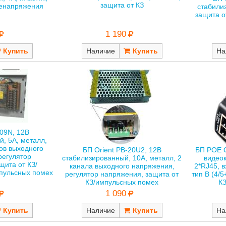
защита от КЗ
ренапряжения
стабили
защита о
1 190
Наличие
На
-09N, 12В
, 5А, металл,
лов выходного
БП Orient PB-20U2, 12В
БП POE O
регулятор
стабилизированный, 10А, металл, 2
видеок
щита от КЗ/
канала выходного напряжения,
2*RJ45, в
пульсных помех
регулятор напряжения, защита от
тип B (4/5
КЗ/импульсных помех
К
1 090
Наличие
На