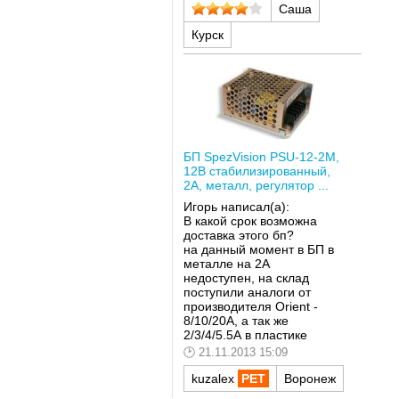
Саша
Курск
БП SpezVision PSU-12-2M,
12В стабилизированный,
2А, металл, регулятор ...
Игорь написал(а):
В какой срок возможна
доставка этого бп?
на данный момент в БП в
металле на 2А
недоступен, на склад
поступили аналоги от
производителя Orient -
8/10/20А, а так же
2/3/4/5.5А в пластике
21.11.2013 15:09
kuzalex
Воронеж