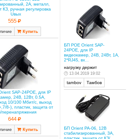
зированный, 2А, металл,
т КЗ, ручная регулировка
Uвых
555
личие
БП POE Orient SAP-
24POE, для IP
видеокамер, 24В, 24Вт, 1А,
2*RJ45, вх...
нагрузку держит
13.04.2019 19:02
tambov
Тамбов
rient SAP-24POE, для IP
амер, 24В, 12Вт, 0.5А,
ход 10/100 Мбит/с, выход
+,7/8-), пластик, защита от
З/перенапряжения
644
БП Orient PA-06, 12В
личие
стабилизированный, 3А,
пластик, защита от КЗ/