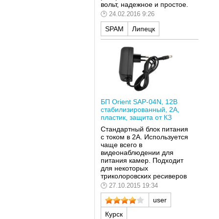
вольт, надежное и простое.
24.02.2016 9:26
SPAM
Липецк
БП Orient SAP-04N, 12В
стабилизированный, 2А,
пластик, защита от КЗ
Стандартный блок питания
с током в 2А. Используется
чаще всего в
видеонаблюдении для
питания камер. Подходит
для некоторых
триколоровских ресиверов
27.10.2015 19:34
user
Курск