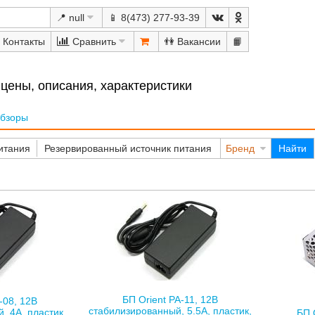
📍 null
📱 8(473) 277-93-39
Сравнить
👫
📙
 цены, описания, характеристики
бзоры
итания
Резервированный источник питания
Бренд
Найти
БП Orient PA-11, 12В
-08, 12В
стабилизированный, 5.5А, пластик,
, 4А, пластик,
БП 