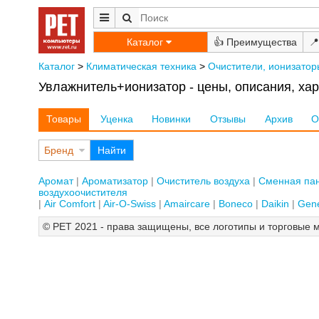
Каталог
👍
📍
Каталог
>
Климатическая техника
>
Очистители, ионизатор
Увлажнитель+ионизатор - цены, описания, хар
Товары
Уценка
Новинки
Отзывы
Архив
О
Бренд
Найти
Аромат
Ароматизатор
Очиститель воздуха
Сменная пан
воздухоочистителя
Air Comfort
Air-O-Swiss
Amaircare
Boneco
Daikin
Gene
© РЕТ 2021 - права защищены, все логотипы и торговые м