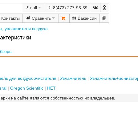
📍 null
📱 8(473) 277-93-39
Сравнить
👫
📙
ы, увлажнители воздуха
актеристики
бзоры
ель для воздухоочистителя
Увлажнитель
Увлажнитель+ионизато
ral
Oregon Scientific
НЕТ
арки на сайте являются собственностью их владельцев.